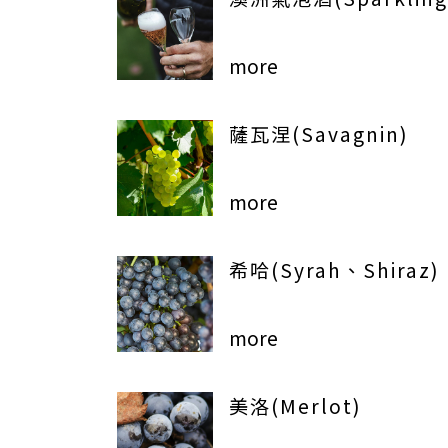
more
薩瓦涅(Savagnin)
more
希哈(Syrah、Shiraz)
more
美洛(Merlot)