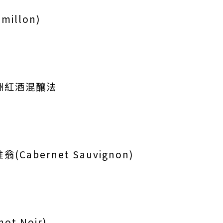
illon)
洲紅酒混釀法
(Cabernet Sauvignon)
ot Noir)