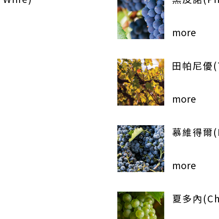
more
田帕尼優(T
more
慕維得爾(M
more
夏多內(Ch