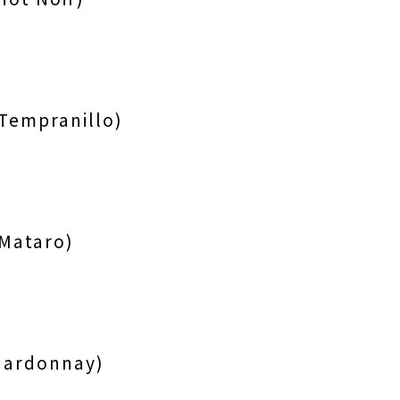
empranillo)
ataro)
ardonnay)