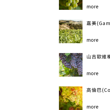
more
嘉美(Gam
more
山吉歐維榭(
more
高倫巴(Co
more