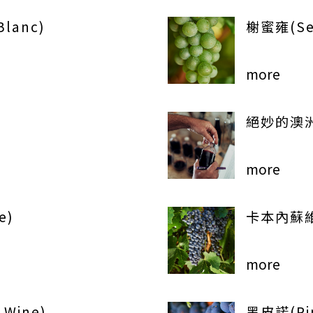
lanc)
榭蜜雍(Sem
more
絕妙的澳
more
e)
卡本內蘇維翁
more
Wine)
黑皮諾(Pin